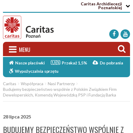
Caritas Archidiecezji

Poznańskiej




MENU


Nasze placówki
Przekaż 1,5%
Do pobrania

Wypożyczalnia sprzętu
Caritas
Współpraca
Nasi Partnerzy



Budujemy bezpieczeństwo wspólnie z Polskim Związkiem Firm
Deweloperskich, Komendą Wojewódzką PSP i Fundacją Barka
28 lipca 2025
BUDUJEMY BEZPIECZEŃSTWO WSPÓLNIE Z