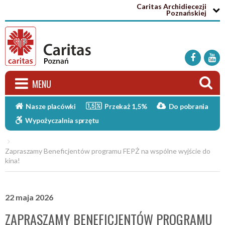
Caritas Archidiecezji

Poznańskiej




MENU


Nasze placówki
Przekaż 1,5%
Do pobrania

Wypożyczalnia sprzętu

Zapraszamy Beneficjentów programu FEPŻ na wspólne wyjście do
kina!
22 maja 2026
ZAPRASZAMY BENEFICJENTÓW PROGRAMU